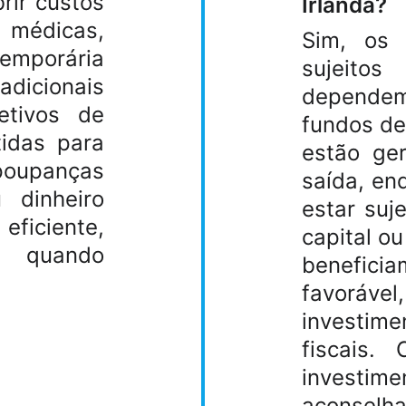
rir custos
Irlanda?
médicas,
Sim, os 
emporária
sujeitos
adicionais
dependem
etivos de
fundos de
idas para
estão ge
poupanças
saída, en
 dinheiro
estar suj
ficiente,
capital o
 quando
benefic
favorável
investim
fiscais.
investime
aconsel