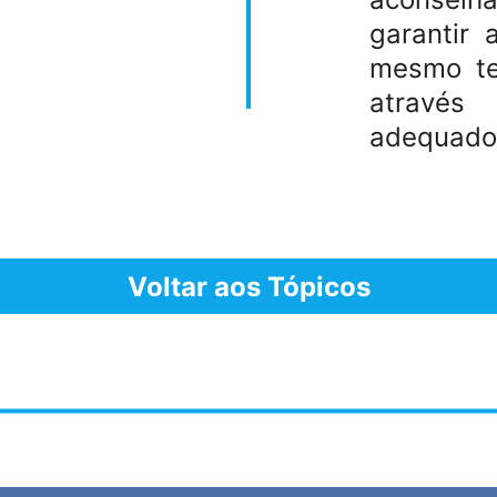
garantir
mesmo te
através
adequados
Voltar aos Tópicos