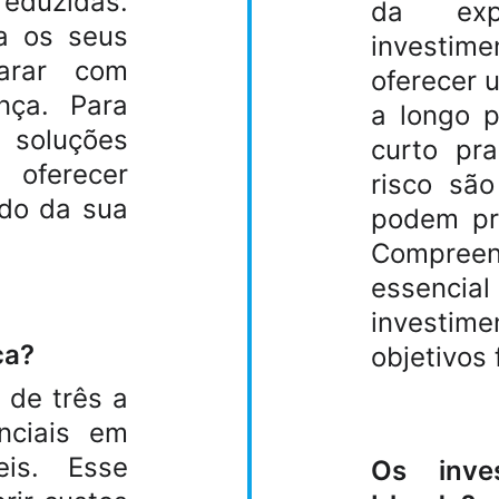
eduzidas.
da exp
a os seus
investi
arar com
oferecer 
nça. Para
a longo 
soluções
curto pr
 oferecer
risco sã
ndo da sua
podem pro
Compree
essencial
investim
ça?
objetivos 
de três a
nciais em
eis. Esse
Os inve