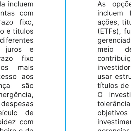
da incluem
As opçõe
ontas com
incluem 
azo fixo,
ações, tí
 e títulos
(ETFs), f
diferentes
gerencia
 juros e
meio de
azo fixo
contrib
nos mais
investid
cesso aos
usar estr
nça são
títulos d
ergência,
O inves
 despesas
tolerânci
eículo de
objetivos
pidez com
investi
heiro e da
gerenci