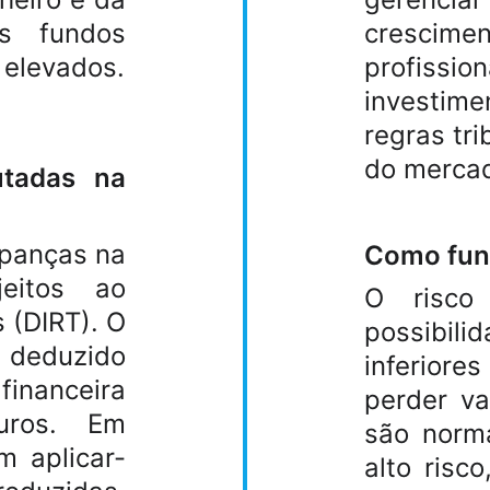
s fundos
crescimen
 elevados.
profis
investim
regras tri
do merca
utadas na
upanças na
Como func
jeitos ao
O risco
 (DIRT). O
possibi
eduzido
inferior
financeira
perder va
uros. Em
são norma
m aplicar-
alto risc