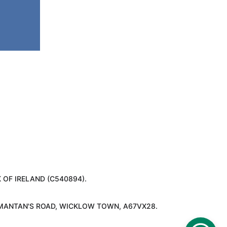
OF IRELAND (C540894).
T MANTAN'S ROAD, WICKLOW TOWN, A67VX28.