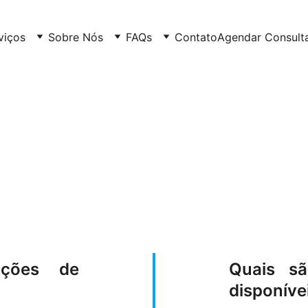
viços
Sobre Nós
FAQs
Contato
Agendar Consult
estimentos e 
pções de
Quais s
disponíve