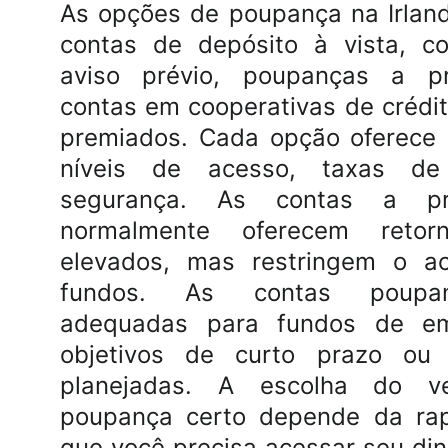
As opções de poupança na Irlan
contas de depósito à vista, c
aviso prévio, poupanças a pr
contas em cooperativas de crédito
premiados. Cada opção oferece 
níveis de acesso, taxas de
segurança. As contas a pr
normalmente oferecem retor
elevados, mas restringem o a
fundos. As contas poupa
adequadas para fundos de em
objetivos de curto prazo ou
planejadas. A escolha do v
poupança certo depende da ra
que você precisa acessar seu din